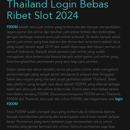
Thailand Login Bebas
Ribet Slot 2024
P200M
adalah situs judi online yang terkemuka dan banyak menyediakan
ragam game slot online dan taruhan judi online terbaik dan terlengkap
dengan berbagai macam jenis judi online terkenal. Tersedia banyak sekali
game judi online yang bisa diakses dan dimainkan serta kami adalah situs
yang sudah berdiri sejak 2019 dan sudah dipercaya oleh ribuan pemain di
seluruh Indonesia. Banyak sekali pemain judi online yang sudah
mengakses situs terkemuka karena banyak sekali game judi online yang
bisa menghadirkan permainan yang seru bagi para pemain.
Dalam beberapa tahun terakhir, dunia perjudian online telah mengalami
perkembangan yang sangat pesat, terutama di wilayah Asia Tenggara.
Salah satu negara yang menjadi pusat perhatian adalah Thailand. Salah
satu platform yang tengah naik daun adalah P200M, yang dikenal sebagai
salah satu situs judi slot online terkemuka. Disinii akan membahas secara
mendalam tentang P200M, khususnya mengenai P200M server Thailand,
P200M slot Thailand, situs judi slot online P200M, dan bagaimana cara
login
P200M
.
Situs P200M sudah menjadi situs yang terkemuka di Indonesia karena
banyak memberikan peluang dan kesempatan untuk bisa meraih jackpot
besar. Permainan yang kami sediakan juga menawarkan solusi untuk
mereka yang gemar bermain slot online. Seluruh permainan juga bisa