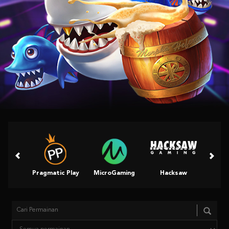
Pragmatic Play
MicroGaming
Hacksaw
King