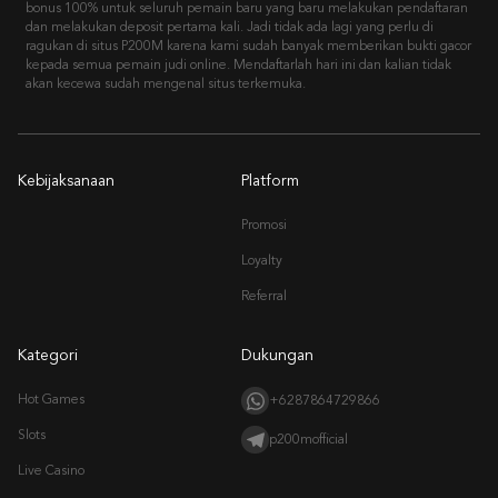
bonus 100% untuk seluruh pemain baru yang baru melakukan pendaftaran
dan melakukan deposit pertama kali. Jadi tidak ada lagi yang perlu di
ragukan di situs P200M karena kami sudah banyak memberikan bukti gacor
kepada semua pemain judi online. Mendaftarlah hari ini dan kalian tidak
akan kecewa sudah mengenal situs terkemuka.
Kebijaksanaan
Platform
Promosi
Loyalty
Referral
Kategori
Dukungan
Hot Games
+6287864729866
Slots
p200mofficial
Live Casino