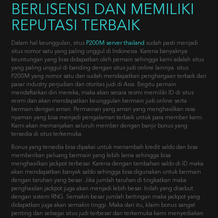
BERLISENSI DAN MEMILIKI
REPUTASI TERBAIK
Dalam hal keunggulan, situs
P200M server thailand
sudah pasti menjadi
situs nomor satu yang paling unggul di Indonesia. Karena banyaknya
keuntungan yang bisa didapatkan oleh pemain sehingga kami adalah situs
yang paling unggul di banding dengan situs judi online lainnya. situs
P200M yang nomor satu dan sudah mendapatkan penghargaan terbaik dari
pasar industry perjudian dan otoritas judi di Asia. Begitu pemain
mendaftarkan diri mereka, maka akan secara resmi memiliki ID di situs
resmi dan akan mendapatkan keunggulan bermain judi online serta
bermain dengan aman. Permainan yang aman yang menghasilkan rasa
nyaman yang bisa menjadi pengalaman terbaik untuk para member kami.
Kami akan memanjakan seluruh member dengan banjir bonus yang
tersedia di situs terkemuka.
Bonus yang tersedia bisa dipakai untuk menambah kredit saldo dan bisa
memberikan peluang bermain yang lebih lama sehingga bisa
menghasilkan jackpot terbesar. Karena dengan tambahan saldo di ID maka
akan mendapatkan banyak saldo sehingga bisa digunakan untuk bermain
dengan taruhan yang besar. Jika jumlah taruhan di tingkatkan maka
penghasilan jackpot juga akan menjadi lebih besar. Inilah yang disebut
dengan sistem RNG. Semakin besar jumlah bettingan maka jackpot yang
didapatkan juga akan semakin tinggi. Maka dari itu, klaim bonus sangat
penting dan sebagai situs judi terbesar dan terkemuka kami menyediakan