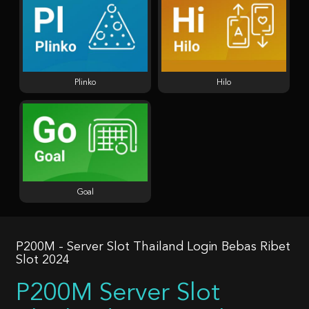
Plinko
Hilo
Goal
P200M - Server Slot Thailand Login Bebas Ribet
Slot 2024
P200M Server Slot