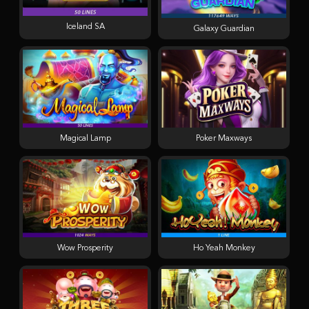
Iceland SA
Galaxy Guardian
Magical Lamp
Poker Maxways
Wow Prosperity
Ho Yeah Monkey