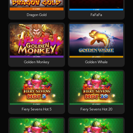
Dragon Gold
FaFaFa
Golden Monkey
Golden Whale
Fiery Sevens Hot 5
Fiery Sevens Hot 20