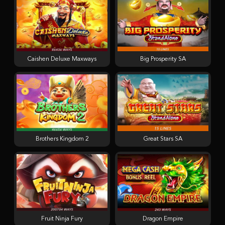
Caishen Deluxe Maxways
Big Prosperity SA
Brothers Kingdom 2
Great Stars SA
Fruit Ninja Fury
Dragon Empire