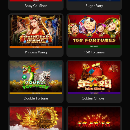
Baby Cai Shen
Sugar Party
Princess Wang
168 Fortunes
Double Fortune
Golden Chicken