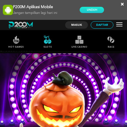
×
P200M Aplikasi Mobile
UNDUH
Jangan tampilkan lagi hari ini
MASUK
DAFTAR
HOT GAMES
SLOTS
LIVE CASINO
RACE
2980559488816149