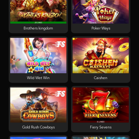
Brothers kingdom
Poker Ways
Wild Wet Win
Caishen
Gold Rush Cowboys
Fiery Sevens