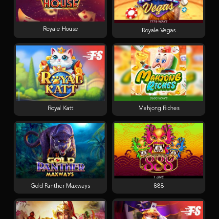
Royale House
Royale Vegas
Royal Katt
Mahjong Riches
Gold Panther Maxways
888