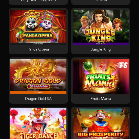
Fury Max Lucky Road
FaFaFa2
Panda Opera
Jungle King
Dragon Gold SA
Fruits Mania