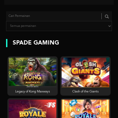
SPADE GAMING
Legacy of Kong Maxways
Clash of the Giants