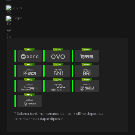
phone
Skype
* Selama bank maintenance dan bank offline deposit dan
penarikan tidak dapat diproses