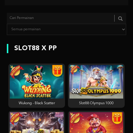
SLOT88 X PP
Wukong - Black Scatter
Slot88 Olympus 1000