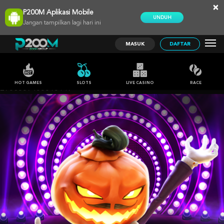
×
P200M Aplikasi Mobile
UNDUH
Jangan tampilkan lagi hari ini
MASUK
DAFTAR
HOT GAMES
SLOTS
LIVE CASINO
RACE
2980559488816149