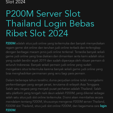
Slot 2024
P200M Server Slot
Thailand Login Bebas
Ribet Slot 2024
P200M
adalah situs judi online yang terkemuka dan banyak menyediakan
ragam game slot online dan taruhan judi online terbaik dan terlengkap
dengan berbagai macam jenis judi online terkenal. Tersedia banyak sekali
game judi online yang bisa diakses dan dimainkan serta kami adalah situs
yang sudah berdiri sejak 2019 dan sudah dipercaya oleh ribuan pemain di
seluruh Indonesia. Banyak sekali pemain judi online yang sudah
mengakses situs terkemuka karena banyak sekali game judi online yang
bisa menghadirkan permainan yang seru bagi para pemain.
Dalam beberapa tahun terakhir, dunia perjudian online telah mengalami
perkembangan yang sangat pesat, terutama di wilayah Asia Tenggara.
Salah satu negara yang menjadi pusat perhatian adalah Thailand. Salah
satu platform yang tengah naik daun adalah P200M, yang dikenal sebagai
salah satu situs judi slot online terkemuka. Disinii akan membahas secara
mendalam tentang P200M, khususnya mengenai P200M server Thailand,
P200M slot Thailand, situs judi slot online P200M, dan bagaimana cara
login
P200M
.