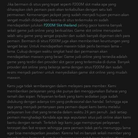
Jika bermain di situs yang tepat seperti P200M slot maka apa yang
diharapkan oleh pemain pasti akan terkabulkan dengan satu kali
permainan. Kemenangan jackpot yang sudah menjadi tujuan pemain akan
sangat mudah didapatkan karena di situs terkemuka ini sudah
mendapatkan julukan
P200M Slot thailand
paling gacor karena banyak
sekali game judi online yang berkualitas. Game slot online merupakan
salah satu game yang sangat populer dan sudah banyak digemari oleh para
pemain. Bermain di situs P200M juga akan memberikan keuntungan yang
sangat besar. Untuk mendapatkan maxwin tidak perlu bermain lama –
lama. Cukup dengan waktu singkat hasil dari permainan akan
mendapatkan maxwin yang besar. Game judi online yang tersedia adalah
game yang terdiri dari provider slot gacor yang terkemuka di dunia. Banyak
provider slot online yang bekerja sama dengan situs P200M dan sudah
resmi menjadi partner untuk menyediakan game slot online yang mudah
maxwin.
Kami juga tidak sembarangan dalam melayani para member. Kami
memberikan pelayanan yang oke punya dan menggunakan Bahasa yang
ramah dan sopan. Pelayanan terbaik yang kami sediakan juga sudah
didukung dengan adanya tim yang professional dan handal. Sehingga apa
saja yang menjadi pertanyaan para pemain dapat kami bantu melalui
pelayanan live chat yang tersedia dalam waktu 24 jam penuh. Jadi setiap
pemain menghadapi Kendala apa saja seputaran situs judi online akan kami
bantu dengan ramah. Terlebih lagi kami juga mempunyai pelayanan
tercepat dan fast respon sehingga para pemain tidak perlu menunggu lama
agar bisa mendapatkan jawaban. Karena hal ini banyak sekali member yang