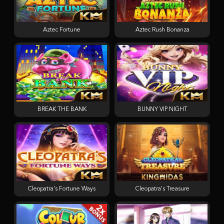
Aztec Fortune
Aztec Rush Bonanza
BREAK THE BANK
BUNNY VIP NIGHT
Cleopatra's Fortune Ways
Cleopatra's Treasure