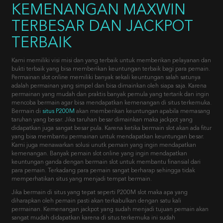
KEMENANGAN MAXWIN
TERBESAR DAN JACKPOT
TERBAIK
Kami memiliki visi misi dan yang terbaik untuk memberikan pelayanan dan
bukti terbaik yang bisa memberikan keuntungan terbaik bagi para pemain.
Permainan slot online memiliki banyak sekali keuntungan salah satunya
adalah permainan yang simpel dan bisa dimainkan oleh siapa saja. Karena
permainan yang mudah dan praktis banyak pemula yang tertarik dan ingin
mencoba bermain agar bisa mendapatkan kemenangan di situs terkemuka.
Bermain di
situs P200M
akan memberikan keuntungan apabila memasang
taruhan yang besar. Jika taruhan besar dimainkan maka jackpot yang
didapatkan juga sangat besar pula. Karena ketika bermain slot akan ada fitur
yang bisa membantu permainan untuk mendapatkan keuntungan besar.
Kami juga menawarkan solusi unutk pemain yang ingin mendapatkan
kemenangan. Banyak pemain slot online yang ingin mendapatkan
keuntungan ganda dengan bermain slot untuk membantu finansial dari
para pemain. Terkadang para pemain sangat berharap sehingga tidak
memperhatikan situs yang menjadi tempat bermain.
Jika bermain di situs yang tepat seperti P200M slot maka apa yang
diharapkan oleh pemain pasti akan terkabulkan dengan satu kali
permainan. Kemenangan jackpot yang sudah menjadi tujuan pemain akan
sangat mudah didapatkan karena di situs terkemuka ini sudah