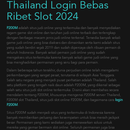
Thailand Login Bebas
Ribet Slot 2024
P200M
adalah situs judi online yang terkemuka dan banyak menyediakan
ragam game slot online dan taruhan judi online terbaik dan terlengkap
dengan berbagai macam jenis judi online terkenal. Tersedia banyak sekali
game judi online yang bisa diakses dan dimainkan serta kami adalah situs
yang sudah berdiri sejak 2019 dan sudah dipercaya oleh ribuan pemain di
seluruh Indonesia. Banyak sekali pemain judi online yang sudah
mengakses situs terkemuka karena banyak sekali game judi online yang
bisa menghadirkan permainan yang seru bagi para pemain.
Dalam beberapa tahun terakhir, dunia perjudian online telah mengalami
perkembangan yang sangat pesat, terutama di wilayah Asia Tenggara.
Salah satu negara yang menjadi pusat perhatian adalah Thailand. Salah
satu platform yang tengah naik daun adalah P200M, yang dikenal sebagai
salah satu situs judi slot online terkemuka. Disinii akan membahas secara
mendalam tentang P200M, khususnya mengenai P200M server Thailand,
P200M slot Thailand, situs judi slot online P200M, dan bagaimana cara
login
P200M
.
Situs P200M sudah menjadi situs yang terkemuka di Indonesia karena
banyak memberikan peluang dan kesempatan untuk bisa meraih jackpot
besar. Permainan yang kami sediakan juga menawarkan solusi untuk
mereka yang gemar bermain slot online. Seluruh permainan juga bisa