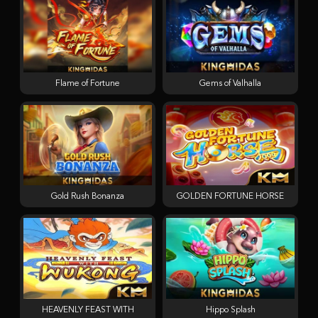
Flame of Fortune
Gems of Valhalla
Gold Rush Bonanza
GOLDEN FORTUNE HORSE
HEAVENLY FEAST WITH
Hippo Splash