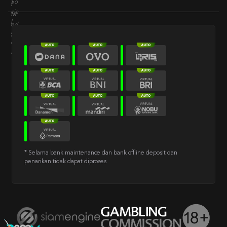
* Selama bank maintenance dan bank offline deposit dan
penarikan tidak dapat diproses