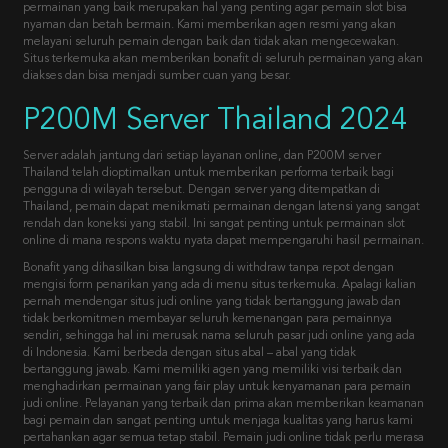
permainan yang baik merupakan hal yang penting agar pemain slot bisa
nyaman dan betah bermain. Kami memberikan agen resmi yang akan
melayani seluruh pemain dengan baik dan tidak akan mengecewakan.
Situs terkemuka akan memberikan bonafit di seluruh permainan yang akan
diakses dan bisa menjadi sumber cuan yang besar.
P200M Server Thailand 2024
Server adalah jantung dari setiap layanan online, dan P200M server
Thailand telah dioptimalkan untuk memberikan performa terbaik bagi
pengguna di wilayah tersebut. Dengan server yang ditempatkan di
Thailand, pemain dapat menikmati permainan dengan latensi yang sangat
rendah dan koneksi yang stabil. Ini sangat penting untuk permainan slot
online di mana respons waktu nyata dapat mempengaruhi hasil permainan.
Bonafit yang dihasilkan bisa langsung di withdraw tanpa repot dengan
mengisi form penarikan yang ada di menu situs terkemuka. Apalagi kalian
pernah mendengar situs judi online yang tidak bertanggung jawab dan
tidak berkomitmen membayar seluruh kemenangan para pemainnya
sendiri, sehingga hal ini merusak nama seluruh pasar judi online yang ada
di Indonesia. Kami berbeda dengan situs abal – abal yang tidak
bertanggung jawab. Kami memiliki agen yang memiliki visi terbaik dan
menghadirkan permainan yang fair play untuk kenyamanan para pemain
judi online. Pelayanan yang terbaik dan prima akan memberikan keamanan
bagi pemain dan sangat penting untuk menjaga kualitas yang harus kami
pertahankan agar semua tetap stabil. Pemain judi online tidak perlu merasa