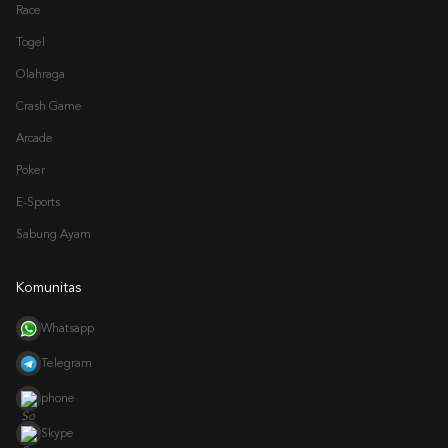
Race
Togel
Olahraga
Crash Game
Arcade
Poker
E-Sports
Sabung Ayam
Komunitas
Whatsapp
Telegram
phone
Skype