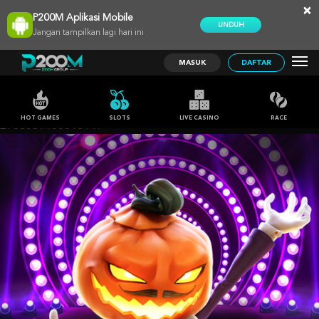
×
P200M Aplikasi Mobile
UNDUH
Jangan tampilkan lagi hari ini
MASUK
DAFTAR
HOT GAMES
SLOTS
LIVE CASINO
RACE
2980559488816149