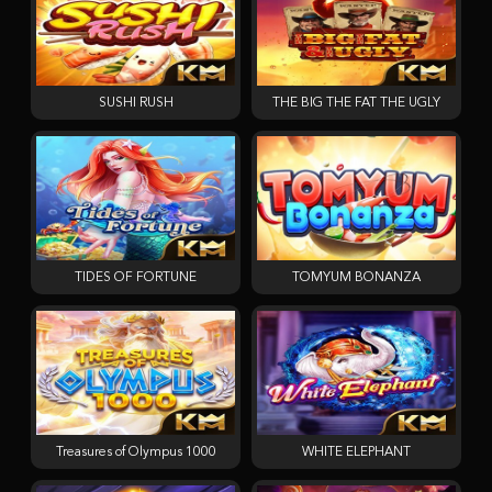
SUSHI RUSH
THE BIG THE FAT THE UGLY
TIDES OF FORTUNE
TOMYUM BONANZA
Treasures of Olympus 1000
WHITE ELEPHANT