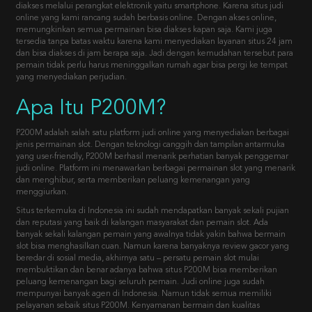
diakses melalui perangkat elektronik yaitu smartphone. Karena situs judi
online yang kami rancang sudah berbasis online. Dengan akses online,
memungkinkan semua permainan bisa diakses kapan saja. Kami juga
tersedia tanpa batas waktu karena kami menyediakan layanan situs 24 jam
dan bisa diakses di jam berapa saja. Jadi dengan kemudahan tersebut para
pemain tidak perlu harus meninggalkan rumah agar bisa pergi ke tempat
yang menyediakan perjudian.
Apa Itu P200M?
P200M adalah salah satu platform judi online yang menyediakan berbagai
jenis permainan slot. Dengan teknologi canggih dan tampilan antarmuka
yang user-friendly, P200M berhasil menarik perhatian banyak penggemar
judi online. Platform ini menawarkan berbagai permainan slot yang menarik
dan menghibur, serta memberikan peluang kemenangan yang
menggiurkan.
Situs terkemuka di Indonesia ini sudah mendapatkan banyak sekali pujian
dan reputasi yang baik di kalangan masyarakat dan pemain slot. Ada
banyak sekali kalangan pemain yang awalnya tidak yakin bahwa bermain
slot bisa menghasilkan cuan. Namun karena banyaknya review gacor yang
beredar di sosial media, akhirnya satu – persatu pemain slot mulai
membuktikan dan benar adanya bahwa situs P200M bisa memberikan
peluang kemenangan bagi seluruh pemain. Judi online juga sudah
mempunyai banyak agen di Indonesia. Namun tidak semua memiliki
pelayanan sebaik situs P200M. Kenyamanan bermain dan kualitas