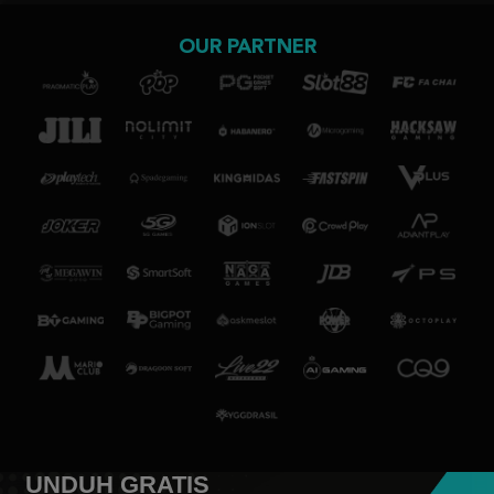
OUR PARTNER
UNDUH GRATIS
P200M APP