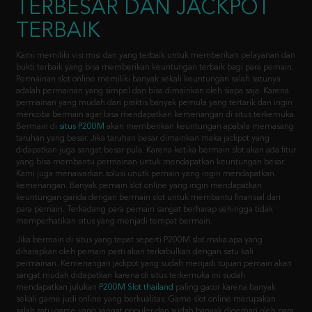
TERBAIK
Kami memiliki visi misi dan yang terbaik untuk memberikan pelayanan dan
bukti terbaik yang bisa memberikan keuntungan terbaik bagi para pemain.
Permainan slot online memiliki banyak sekali keuntungan salah satunya
adalah permainan yang simpel dan bisa dimainkan oleh siapa saja. Karena
permainan yang mudah dan praktis banyak pemula yang tertarik dan ingin
mencoba bermain agar bisa mendapatkan kemenangan di situs terkemuka.
Bermain di
situs P200M
akan memberikan keuntungan apabila memasang
taruhan yang besar. Jika taruhan besar dimainkan maka jackpot yang
didapatkan juga sangat besar pula. Karena ketika bermain slot akan ada fitur
yang bisa membantu permainan untuk mendapatkan keuntungan besar.
Kami juga menawarkan solusi unutk pemain yang ingin mendapatkan
kemenangan. Banyak pemain slot online yang ingin mendapatkan
keuntungan ganda dengan bermain slot untuk membantu finansial dari
para pemain. Terkadang para pemain sangat berharap sehingga tidak
memperhatikan situs yang menjadi tempat bermain.
Jika bermain di situs yang tepat seperti P200M slot maka apa yang
diharapkan oleh pemain pasti akan terkabulkan dengan satu kali
permainan. Kemenangan jackpot yang sudah menjadi tujuan pemain akan
sangat mudah didapatkan karena di situs terkemuka ini sudah
mendapatkan julukan
P200M Slot thailand
paling gacor karena banyak
sekali game judi online yang berkualitas. Game slot online merupakan
salah satu game yang sangat populer dan sudah banyak digemari oleh para
pemain. Bermain di situs P200M juga akan memberikan keuntungan yang