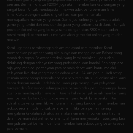
sangat besar. Untuk mendapatkan maxwin tidak perlu bermain lama –
lama. Cukup dengan waktu singkat hasil dari permainan akan
mendapatkan maxwin yang besar. Game judi online yang tersedia adalah
game yang terdiri dari provider slot gacor yang terkemuka di dunia. Banyak
provider slot online yang bekerja sama dengan situs P200M dan sudah
resmi menjadi partner untuk menyediakan game slot online yang mudah
maxwin.
Kami juga tidak sembarangan dalam melayani para member. Kami
memberikan pelayanan yang oke punya dan menggunakan Bahasa yang
ramah dan sopan. Pelayanan terbaik yang kami sediakan juga sudah
didukung dengan adanya tim yang professional dan handal. Sehingga apa
saja yang menjadi pertanyaan para pemain dapat kami bantu melalui
pelayanan live chat yang tersedia dalam waktu 24 jam penuh. Jadi setiap
pemain menghadapi Kendala apa saja seputaran situs judi online akan kami
bantu dengan ramah. Terlebih lagi kami juga mempunyai pelayanan
tercepat dan fast respon sehingga para pemain tidak perlu menunggu lama
agar bisa mendapatkan jawaban. Karena hal ini banyak sekali member yang
memberikan bintang 5 untuk pelayanan yang telah kami berikan. Kami
adalah situs yang memiliki kemurahan hati yang baik dengan memberikan
jackpot secara mudah untuk para pemain. Jika para pemain sering
mengalami kekalahan di situs lain maka akan menimbulkan rasa trauma
dalam bermain slot online. Karena itulah kami menyediakan situs yang bisa
menjadi tempat bermain dan bisa memberikan jackpot yang besar kepada
para pemain.
Pemain slot online yang sudah mendapatkan kemenangan banyak