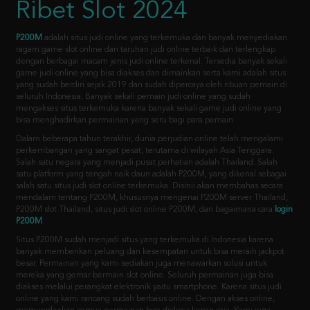
P200M
adalah situs judi online yang terkemuka dan banyak menyediakan
ragam game slot online dan taruhan judi online terbaik dan terlengkap
dengan berbagai macam jenis judi online terkenal. Tersedia banyak sekali
game judi online yang bisa diakses dan dimainkan serta kami adalah situs
yang sudah berdiri sejak 2019 dan sudah dipercaya oleh ribuan pemain di
seluruh Indonesia. Banyak sekali pemain judi online yang sudah
mengakses situs terkemuka karena banyak sekali game judi online yang
bisa menghadirkan permainan yang seru bagi para pemain.
Dalam beberapa tahun terakhir, dunia perjudian online telah mengalami
perkembangan yang sangat pesat, terutama di wilayah Asia Tenggara.
Salah satu negara yang menjadi pusat perhatian adalah Thailand. Salah
satu platform yang tengah naik daun adalah P200M, yang dikenal sebagai
salah satu situs judi slot online terkemuka. Disinii akan membahas secara
mendalam tentang P200M, khususnya mengenai P200M server Thailand,
P200M slot Thailand, situs judi slot online P200M, dan bagaimana cara
login
P200M
.
Situs P200M sudah menjadi situs yang terkemuka di Indonesia karena
banyak memberikan peluang dan kesempatan untuk bisa meraih jackpot
besar. Permainan yang kami sediakan juga menawarkan solusi untuk
mereka yang gemar bermain slot online. Seluruh permainan juga bisa
diakses melalui perangkat elektronik yaitu smartphone. Karena situs judi
online yang kami rancang sudah berbasis online. Dengan akses online,
memungkinkan semua permainan bisa diakses kapan saja. Kami juga
tersedia tanpa batas waktu karena kami menyediakan layanan situs 24 jam