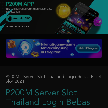
Nikmati berbagai permainan dalam satu
genggaman
Android APK
Panduan instalasi
P200M - Server Slot Thailand Login Bebas Ribet
Slot 2024
P200M Server Slot
Thailand Login Bebas
Ribet Slot 2024