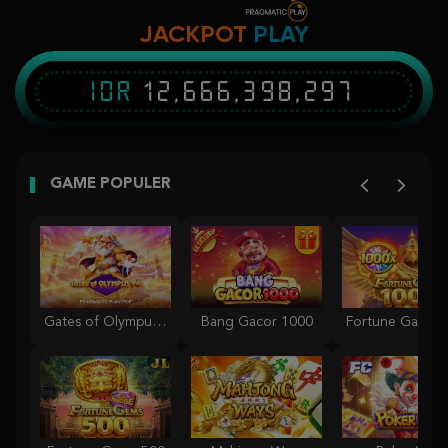
JACKPOT
PLAY
IDR
12,666,398,297
GAME POPULER
Gates of Olympus POP
Bang Gacor 1000