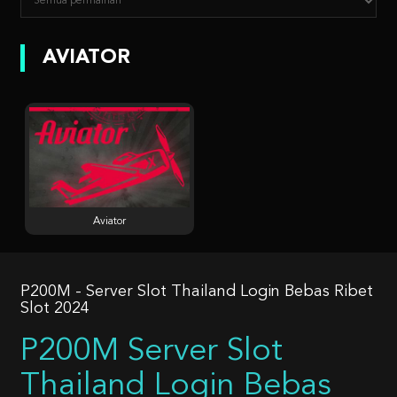
AVIATOR
Aviator
P200M - Server Slot Thailand Login Bebas Ribet
Slot 2024
P200M Server Slot
Thailand Login Bebas