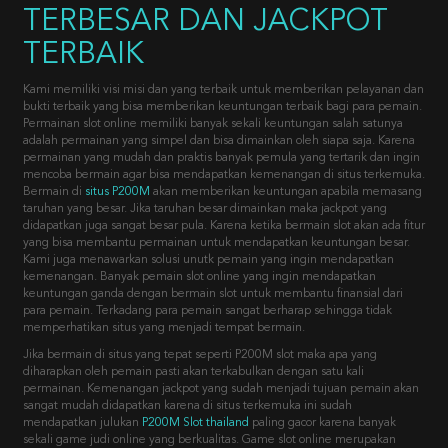
TERBESAR DAN JACKPOT
TERBAIK
Kami memiliki visi misi dan yang terbaik untuk memberikan pelayanan dan
bukti terbaik yang bisa memberikan keuntungan terbaik bagi para pemain.
Permainan slot online memiliki banyak sekali keuntungan salah satunya
adalah permainan yang simpel dan bisa dimainkan oleh siapa saja. Karena
permainan yang mudah dan praktis banyak pemula yang tertarik dan ingin
mencoba bermain agar bisa mendapatkan kemenangan di situs terkemuka.
Bermain di
situs P200M
akan memberikan keuntungan apabila memasang
taruhan yang besar. Jika taruhan besar dimainkan maka jackpot yang
didapatkan juga sangat besar pula. Karena ketika bermain slot akan ada fitur
yang bisa membantu permainan untuk mendapatkan keuntungan besar.
Kami juga menawarkan solusi unutk pemain yang ingin mendapatkan
kemenangan. Banyak pemain slot online yang ingin mendapatkan
keuntungan ganda dengan bermain slot untuk membantu finansial dari
para pemain. Terkadang para pemain sangat berharap sehingga tidak
memperhatikan situs yang menjadi tempat bermain.
Jika bermain di situs yang tepat seperti P200M slot maka apa yang
diharapkan oleh pemain pasti akan terkabulkan dengan satu kali
permainan. Kemenangan jackpot yang sudah menjadi tujuan pemain akan
sangat mudah didapatkan karena di situs terkemuka ini sudah
mendapatkan julukan
P200M Slot thailand
paling gacor karena banyak
sekali game judi online yang berkualitas. Game slot online merupakan