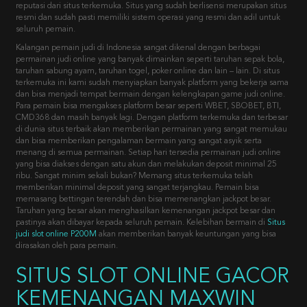
reputasi dari situs terkemuka. Situs yang sudah berlisensi merupakan situs
resmi dan sudah pasti memiliki sistem operasi yang resmi dan adil untuk
seluruh pemain.
Kalangan pemain judi di Indonesia sangat dikenal dengan berbagai
permainan judi online yang banyak dimainkan seperti taruhan sepak bola,
taruhan sabung ayam, taruhan togel, poker online dan lain – lain. Di situs
terkemuka ini kami sudah menyiapkan banyak platform yang bekerja sama
dan bisa menjadi tempat bermain dengan kelengkapan game judi online.
Para pemain bisa mengakses platform besar seperti WBET, SBOBET, BTI,
CMD368 dan masih banyak lagi. Dengan platform terkemuka dan terbesar
di dunia situs terbaik akan memberikan permainan yang sangat memukau
dan bisa memberikan pengalaman bermain yang sangat asyik serta
menang di semua permainan. Setiap hari tersedia permainan judi online
yang bisa diakses dengan satu akun dan melakukan deposit minimal 25
ribu. Sangat minim sekali bukan? Memang situs terkemuka telah
memberikan minimal deposit yang sangat terjangkau. Pemain bisa
memasang bettingan terendah dan bisa memenangkan jackpot besar.
Taruhan yang besar akan menghasilkan kemenangan jackpot besar dan
pastinya akan dibayar kepada seluruh pemain. Kelebihan bermain di
Situs
judi slot online P200M
akan memberikan banyak keuntungan yang bisa
dirasakan oleh para pemain.
SITUS SLOT ONLINE GACOR
KEMENANGAN MAXWIN