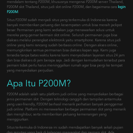
mendalam tentang P200M, khususnya mengenai P200M server Thailand,
P200M slot Thailand, situs judi slot online P200M, dan bagaimana cara
login
P200M
.
Situs P200M sudah menjadi situs yang terkemuka di Indonesia karena
banyak memberikan peluang dan kesempatan untuk bisa meraih jackpot
besar. Permainan yang kami sediakan juga menawarkan solusi untuk
mereka yang gemar bermain slot online. Seluruh permainan juga bisa
diakses melalui perangkat elektronik yaitu smartphone. Karena situs judi
online yang kami rancang sudah berbasis online. Dengan akses online,
memungkinkan semua permainan bisa diakses kapan saja. Kami juga
tersedia tanpa batas waktu karena kami menyediakan layanan situs 24 jam
dan bisa diakses di jam berapa saja. Jadi dengan kemudahan tersebut para
pemain tidak perlu harus meninggalkan rumah agar bisa pergi ke tempat
yang menyediakan perjudian.
Apa Itu P200M?
P200M adalah salah satu platform judi online yang menyediakan berbagai
jenis permainan slot. Dengan teknologi canggih dan tampilan antarmuka
yang user-friendly, P200M berhasil menarik perhatian banyak penggemar
judi online. Platform ini menawarkan berbagai permainan slot yang menarik
dan menghibur, serta memberikan peluang kemenangan yang
menggiurkan.
Situs terkemuka di Indonesia ini sudah mendapatkan banyak sekali pujian
dan reputasi yang baik di kalangan masyarakat dan pemain slot. Ada