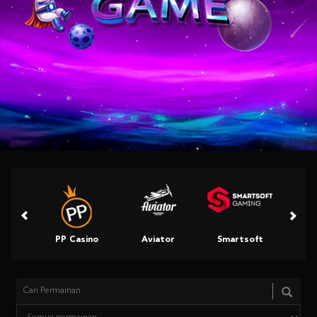
PP Casino
Aviator
Smartsoft
Micr