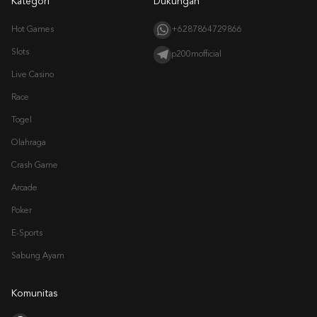
Kategori
Dukungan
Hot Games
+6287864729866
Slots
p200mofficial
Live Casino
Race
Togel
Olahraga
Crash Game
Arcade
Poker
E-Sports
Sabung Ayam
Komunitas