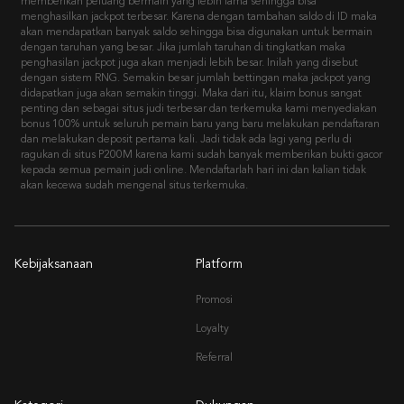
memberikan peluang bermain yang lebih lama sehingga bisa
menghasilkan jackpot terbesar. Karena dengan tambahan saldo di ID maka
akan mendapatkan banyak saldo sehingga bisa digunakan untuk bermain
dengan taruhan yang besar. Jika jumlah taruhan di tingkatkan maka
penghasilan jackpot juga akan menjadi lebih besar. Inilah yang disebut
dengan sistem RNG. Semakin besar jumlah bettingan maka jackpot yang
didapatkan juga akan semakin tinggi. Maka dari itu, klaim bonus sangat
penting dan sebagai situs judi terbesar dan terkemuka kami menyediakan
bonus 100% untuk seluruh pemain baru yang baru melakukan pendaftaran
dan melakukan deposit pertama kali. Jadi tidak ada lagi yang perlu di
ragukan di situs P200M karena kami sudah banyak memberikan bukti gacor
kepada semua pemain judi online. Mendaftarlah hari ini dan kalian tidak
akan kecewa sudah mengenal situs terkemuka.
Kebijaksanaan
Platform
Promosi
Loyalty
Referral