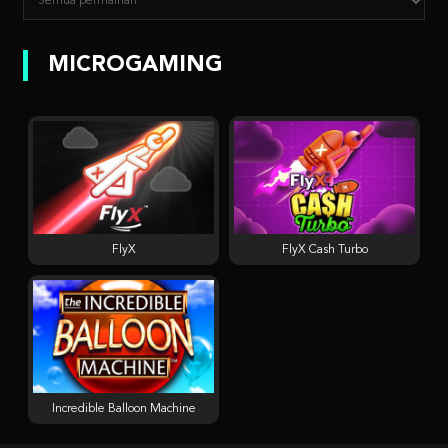
MICROGAMING
FlyX
FlyX Cash Turbo
Incredible Balloon Machine