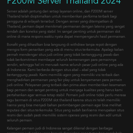
P200M Server Thailand 2024
Server adalah jantung dari setiap layanan online, dan P200M server
Thailand telah dioptimalkan untuk memberikan performa terbaik bagi
pengguna di wilayah tersebut. Dengan server yang ditempatkan di
Thailand, pemain dapat menikmati permainan dengan latensi yang sangat
rendah dan koneksi yang stabil. Ini sangat penting untuk permainan slot
online di mana respons waktu nyata dapat mempengaruhi hasil permainan.
Bonafit yang dihasilkan bisa langsung di withdraw tanpa repot dengan
mengisi form penarikan yang ada di menu situs terkemuka. Apalagi kalian
pernah mendengar situs judi online yang tidak bertanggung jawab dan
tidak berkomitmen membayar seluruh kemenangan para pemainnya
sendiri, sehingga hal ini merusak nama seluruh pasar judi online yang ada
di Indonesia. Kami berbeda dengan situs abal – abal yang tidak
bertanggung jawab. Kami memiliki agen yang memiliki visi terbaik dan
menghadirkan permainan yang fair play untuk kenyamanan para pemain
judi online. Pelayanan yang terbaik dan prima akan memberikan keamanan
bagi pemain dan sangat penting untuk menjaga kualitas yang harus kami
pertahankan agar semua tetap stabil. Pemain judi online tidak perlu merasa
ragu bermain di situs P200M slot thailand karena situs ini telah memiliki
lisensi yang bisa menjadi bahan pertimbangan pemain agar bisa melihat
reputasi dari situs terkemuka. Situs yang sudah berlisensi merupakan situs
resmi dan sudah pasti memiliki sistem operasi yang resmi dan adil untuk
seluruh pemain.
Kalangan pemain judi di Indonesia sangat dikenal dengan berbagai