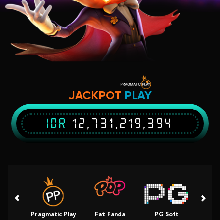
JACKPOT
PLAY
IDR
12,731,219,394
Pragmatic Play
Fat Panda
PG Soft
Slot