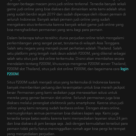
dengan berbagai macam jenis judi online terkenal. Tersedia banyak sekali
game judi online yang bisa diakses dan dimainkan serta kami adalah situs
yang sudah berdiri sejak 2019 dan sudah dipercaya oleh ribuan pemain di
seluruh Indonesia. Banyak sekali pemain judi online yang sudah
mengakses situs terkemuka karena banyak sekali game judi online yang
bisa menghadirkan permainan yang seru bagi para pemain.
Dalam beberapa tahun terakhir, dunia perjudian online telah mengalami
perkembangan yang sangat pesat, terutama di wilayah Asia Tenggara.
Salah satu negara yang menjadi pusat perhatian adalah Thailand. Salah
satu platform yang tengah naik daun adalah P200M, yang dikenal sebagai
salah satu situs judi slot online terkemuka. Disinii akan membahas secara
mendalam tentang P200M, khususnya mengenai P200M server Thailand,
P200M slot Thailand, situs judi slot online P200M, dan bagaimana cara
login
P200M
.
Situs P200M sudah menjadi situs yang terkemuka di Indonesia karena
banyak memberikan peluang dan kesempatan untuk bisa meraih jackpot
besar. Permainan yang kami sediakan juga menawarkan solusi untuk
mereka yang gemar bermain slot online. Seluruh permainan juga bisa
diakses melalui perangkat elektronik yaitu smartphone. Karena situs judi
online yang kami rancang sudah berbasis online. Dengan akses online,
memungkinkan semua permainan bisa diakses kapan saja. Kami juga
tersedia tanpa batas waktu karena kami menyediakan layanan situs 24 jam
dan bisa diakses di jam berapa saja. Jadi dengan kemudahan tersebut para
pemain tidak perlu harus meninggalkan rumah agar bisa pergi ke tempat
yang menyediakan perjudian.