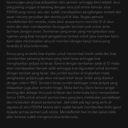
keuntungan yang bisa didapatkan oleh pemain sehingga kami adalah situs
yang paling unggul di banding dengan situs judi online lainnya. situs
P200M yang nomor satu dan sudah mendapatkan penghargaan terbaik dari
pasar industry perjudian dan otoritas judi di Asia. Begitu pemain
mendaftarkan diri mereka, maka akan secara resmi memiliki ID di situs
resmi dan akan mendapatkan keunggulan bermain judi online serta
bermain dengan aman. Permainan yang aman yang menghasilkan rasa
nyaman yang bisa menjadi pengalaman terbaik untuk para member kami.
Kami akan memanjakan seluruh member dengan banjir bonus yang
tersedia di situs terkemuka.
Bonus yang tersedia bisa dipakai untuk menambah kredit saldo dan bisa
memberikan peluang bermain yang lebih lama sehingga bisa
menghasilkan jackpot terbesar. Karena dengan tambahan saldo di ID maka
akan mendapatkan banyak saldo sehingga bisa digunakan untuk bermain
dengan taruhan yang besar. Jika jumlah taruhan di tingkatkan maka
penghasilan jackpot juga akan menjadi lebih besar. Inilah yang disebut
dengan sistem RNG. Semakin besar jumlah bettingan maka jackpot yang
didapatkan juga akan semakin tinggi. Maka dari itu, klaim bonus sangat
penting dan sebagai situs judi terbesar dan terkemuka kami menyediakan
bonus 100% untuk seluruh pemain baru yang baru melakukan pendaftaran
dan melakukan deposit pertama kali. Jadi tidak ada lagi yang perlu di
ragukan di situs P200M karena kami sudah banyak memberikan bukti gacor
kepada semua pemain judi online. Mendaftarlah hari ini dan kalian tidak
akan kecewa sudah mengenal situs terkemuka.