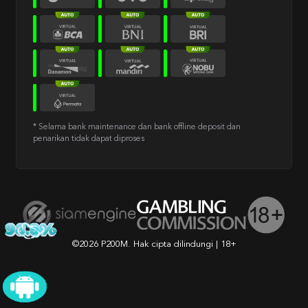
* Selama bank maintenance dan bank offline deposit dan
penarikan tidak dapat diproses
©2026 P200M. Hak cipta dilindungi | 18+