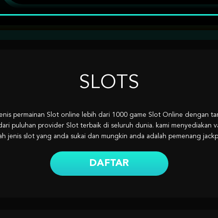
SLOTS
 permainan Slot online lebih dari 1000 game Slot Online dengan tamp
i puluhan provider Slot terbaik di seluruh dunia. kami menyediakan var
lah jenis slot yang anda sukai dan mungkin anda adalah pemenang jackp
DAFTAR