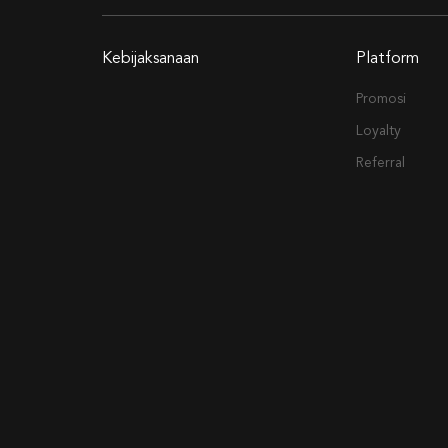
Kebijaksanaan
Platform
Promosi
Loyalty
Referral