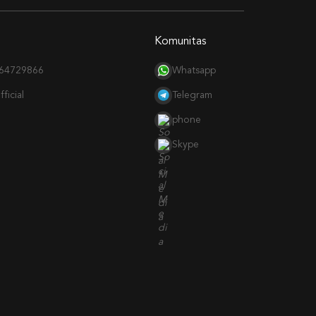
Komunitas
64729866
Whatsapp
ficial
Telegram
phone
Skype