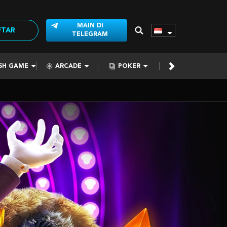
MAIN DI
FTAR
TELEGRAM
SH GAME
ARCADE
POKER
E-SPORTS