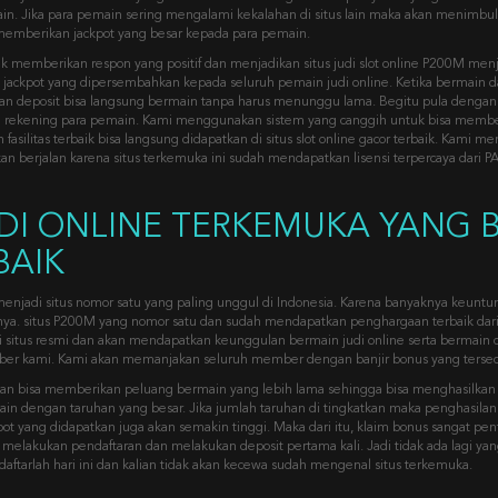
. Jika para pemain sering mengalami kekalahan di situs lain maka akan menimbulka
memberikan jackpot yang besar kepada para pemain.
mberikan respon yang positif dan menjadikan situs judi slot online P200M menjadi
 jackpot yang dipersembahkan kepada seluruh pemain judi online. Ketika bermain d
kan deposit bisa langsung bermain tanpa harus menunggu lama. Begitu pula dengan 
ke rekening para pemain. Kami menggunakan sistem yang canggih untuk bisa membe
ilitas terbaik bisa langsung didapatkan di situs slot online gacor terbaik. Kami m
a akan berjalan karena situs terkemuka ini sudah mendapatkan lisensi terpercaya d
DI ONLINE TERKEMUKA YANG B
BAIK
menjadi situs nomor satu yang paling unggul di Indonesia. Karena banyaknya keunt
innya. situs P200M yang nomor satu dan sudah mendapatkan penghargaan terbaik dari p
 di situs resmi dan akan mendapatkan keunggulan bermain judi online serta berma
er kami. Kami akan memanjakan seluruh member dengan banjir bonus yang tersedi
dan bisa memberikan peluang bermain yang lebih lama sehingga bisa menghasilkan 
 dengan taruhan yang besar. Jika jumlah taruhan di tingkatkan maka penghasilan ja
 yang didapatkan juga akan semakin tinggi. Maka dari itu, klaim bonus sangat pent
lakukan pendaftaran dan melakukan deposit pertama kali. Jadi tidak ada lagi yan
ftarlah hari ini dan kalian tidak akan kecewa sudah mengenal situs terkemuka.