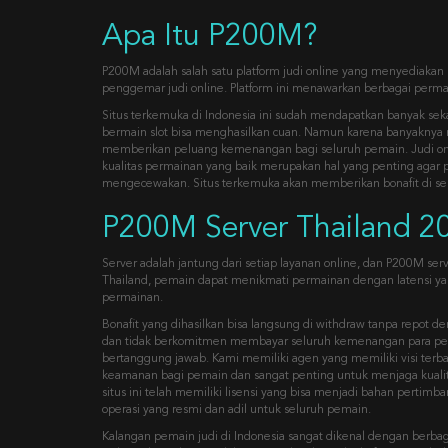
Apa Itu P200M?
P200M adalah salah satu platform judi online yang menyediakan 
penggemar judi online. Platform ini menawarkan berbagai per
Situs terkemuka di Indonesia ini sudah mendapatkan banyak seka
bermain slot bisa menghasilkan cuan. Namun karena banyaknya r
memberikan peluang kemenangan bagi seluruh pemain. Judi on
kualitas permainan yang baik merupakan hal yang penting agar
mengecewakan. Situs terkemuka akan memberikan bonafit di sel
P200M Server Thailand 2
Server adalah jantung dari setiap layanan online, dan P200M se
Thailand, pemain dapat menikmati permainan dengan latensi yan
permainan.
Bonafit yang dihasilkan bisa langsung di withdraw tanpa repot 
dan tidak berkomitmen membayar seluruh kemenangan para pemain
bertanggung jawab. Kami memiliki agen yang memiliki visi terb
keamanan bagi pemain dan sangat penting untuk menjaga kualitas
situs ini telah memiliki lisensi yang bisa menjadi bahan pertimb
operasi yang resmi dan adil untuk seluruh pemain.
Kalangan pemain judi di Indonesia sangat dikenal dengan berbagai