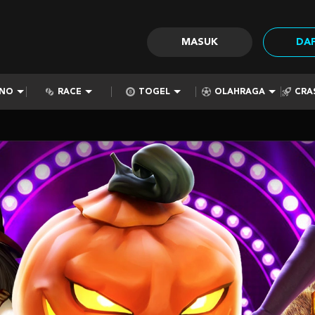
MASUK
DA
INO
RACE
TOGEL
OLAHRAGA
CRA