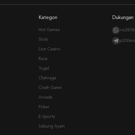
Kategori
Dukungan
Hot Games
+62878
Slots
p200mof
Live Casino
Race
Togel
Olahraga
Crash Game
Arcade
Poker
E-Sports
Sabung Ayam