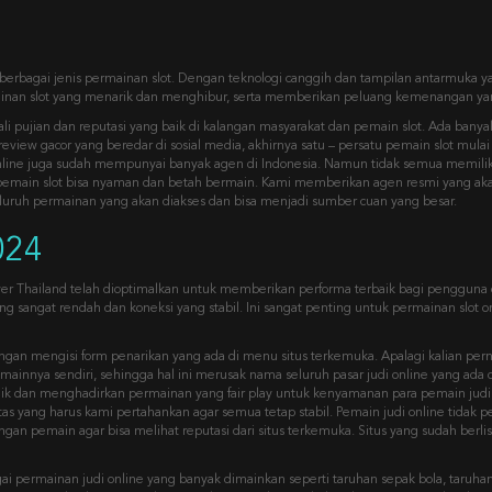
berbagai jenis permainan slot. Dengan teknologi canggih dan tampilan antarmuka ya
mainan slot yang menarik dan menghibur, serta memberikan peluang kemenangan y
li pujian dan reputasi yang baik di kalangan masyarakat dan pemain slot. Ada bany
eview gacor yang beredar di sosial media, akhirnya satu – persatu pemain slot mu
line juga sudah mempunyai banyak agen di Indonesia. Namun tidak semua memilik
 pemain slot bisa nyaman dan betah bermain. Kami memberikan agen resmi yang aka
uruh permainan yang akan diakses dan bisa menjadi sumber cuan yang besar.
024
rver Thailand telah dioptimalkan untuk memberikan performa terbaik bagi pengguna 
g sangat rendah dan koneksi yang stabil. Ini sangat penting untuk permainan slot 
dengan mengisi form penarikan yang ada di menu situs terkemuka. Apalagi kalian pe
nya sendiri, sehingga hal ini merusak nama seluruh pasar judi online yang ada di 
aik dan menghadirkan permainan yang fair play untuk kenyamanan para pemain judi
 yang harus kami pertahankan agar semua tetap stabil. Pemain judi online tidak pe
angan pemain agar bisa melihat reputasi dari situs terkemuka. Situs yang sudah berl
 permainan judi online yang banyak dimainkan seperti taruhan sepak bola, taruhan s