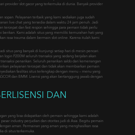
i provider slot gacor yang terkemuka di dunia. Banyak provider
sopan. Pelayanan terbaik yang kami sediakan juga sudah
anan live chat yang tersedia dalam waktu 24 jam penuh. Jadi
n tercepat dan fast respon sehingga para pemain tidak perlu
berikan. Kami adalah situs yang memiliki kemurahan hati yang
n rasa trauma dalam bermain slot online. Karena itulah kami
 situs yang banyak di kunjungi setiap hari di mesin pencari.
an login P200M seluruh transaksi yang sedang berjalan akan
transaksi penarikan. Seluruh penarikan saldo dari kemenangan
rikan pelayanan tercepat dan tidak akan membiarkan pemain
enyediakan fasilitas situs terlengkap dengan menu – menu yang
ari PAGCOR dan BMM. Lisensi yang akan bertanggung jawab dengan
ERLISENSI DAN
ungan yang bisa didapatkan oleh pemain sehingga kami adalah
asar industry perjudian dan otoritas judi di Asia. Begitu pemain
in dengan aman. Permainan yang aman yang menghasilkan rasa
a di situs terkemuka.