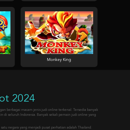
Monkey King
lot 2024
gan berbagai macam jenis judi online terkenal. Tersedia banyak
in di seluruh Indonesia. Banyak sekali pemain judi online yang
 satu negara yang menjadi pusat perhatian adalah Thailand.