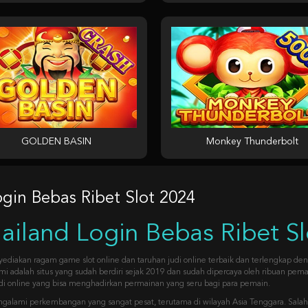
GOLDEN BASIN
Monkey Thunderbolt
ogin Bebas Ribet Slot 2024
ailand Login Bebas Ribet S
ediakan ragam game slot online dan taruhan judi online terbaik dan terlengkap den
ami adalah situs yang sudah berdiri sejak 2019 dan sudah dipercaya oleh ribuan pema
di online yang bisa menghadirkan permainan yang seru bagi para pemain.
ngalami perkembangan yang sangat pesat, terutama di wilayah Asia Tenggara. Salah