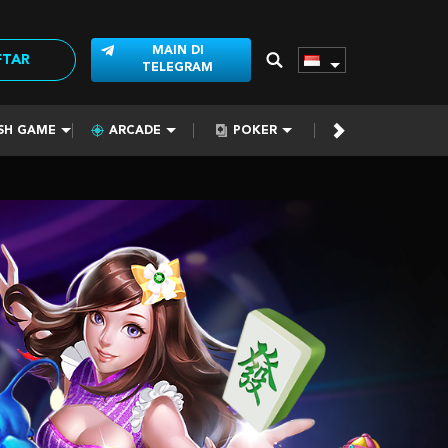
MAIN DI
FTAR
TELEGRAM
SH GAME
ARCADE
POKER
E-SPORTS