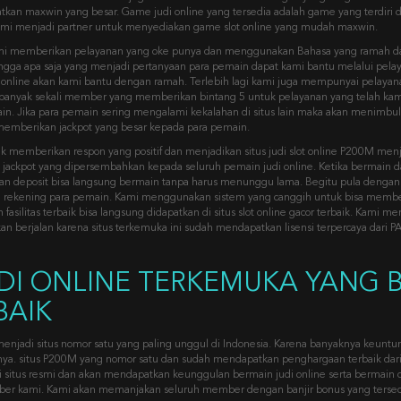
an maxwin yang besar. Game judi online yang tersedia adalah game yang terdiri dar
esmi menjadi partner untuk menyediakan game slot online yang mudah maxwin.
i memberikan pelayanan yang oke punya dan menggunakan Bahasa yang ramah dan 
ngga apa saja yang menjadi pertanyaan para pemain dapat kami bantu melalui pelay
 online akan kami bantu dengan ramah. Terlebih lagi kami juga mempunyai pelayana
banyak sekali member yang memberikan bintang 5 untuk pelayanan yang telah kami 
. Jika para pemain sering mengalami kekalahan di situs lain maka akan menimbulka
memberikan jackpot yang besar kepada para pemain.
mberikan respon yang positif dan menjadikan situs judi slot online P200M menjadi
 jackpot yang dipersembahkan kepada seluruh pemain judi online. Ketika bermain d
kan deposit bisa langsung bermain tanpa harus menunggu lama. Begitu pula dengan 
ke rekening para pemain. Kami menggunakan sistem yang canggih untuk bisa membe
ilitas terbaik bisa langsung didapatkan di situs slot online gacor terbaik. Kami m
a akan berjalan karena situs terkemuka ini sudah mendapatkan lisensi terpercaya d
DI ONLINE TERKEMUKA YANG B
BAIK
menjadi situs nomor satu yang paling unggul di Indonesia. Karena banyaknya keunt
innya. situs P200M yang nomor satu dan sudah mendapatkan penghargaan terbaik dari p
 di situs resmi dan akan mendapatkan keunggulan bermain judi online serta berma
er kami. Kami akan memanjakan seluruh member dengan banjir bonus yang tersedi