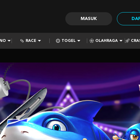
MASUK
DA
INO
RACE
TOGEL
OLAHRAGA
CRA