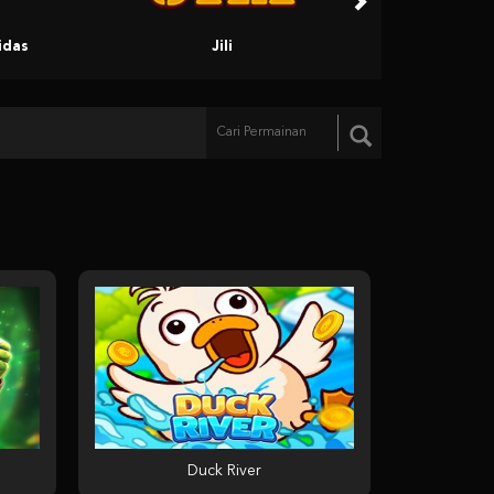
idas
Jili
Gemini
Duck River