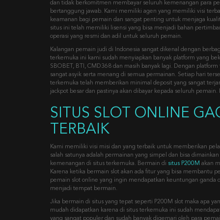
dan tidak berkomitmen membayar seluruh kemenangan para pemain
bertanggung jawab. Kami memiliki agen yang memiliki visi terb
keamanan bagi pemain dan sangat penting untuk menjaga kualitas
situs ini telah memiliki lisensi yang bisa menjadi bahan pertimb
operasi yang resmi dan adil untuk seluruh pemain.
Kalangan pemain judi di Indonesia sangat dikenal dengan berbagai
terkemuka ini kami sudah menyiapkan banyak platform yang bek
SBOBET, BTI, CMD368 dan masih banyak lagi. Dengan platform
sangat asyik serta menang di semua permainan. Setiap hari ters
terkemuka telah memberikan minimal deposit yang sangat terj
jackpot besar dan pastinya akan dibayar kepada seluruh pemain.
SITUS SLOT ONLINE 
TERBAIK
Kami memiliki visi misi dan yang terbaik untuk memberikan pel
salah satunya adalah permainan yang simpel dan bisa dimainkan
kemenangan di situs terkemuka. Bermain di
situs P200M
akan me
Karena ketika bermain slot akan ada fitur yang bisa membant
pemain slot online yang ingin mendapatkan keuntungan ganda d
menjadi tempat bermain.
Jika bermain di situs yang tepat seperti P200M slot maka apa 
mudah didapatkan karena di situs terkemuka ini sudah mendapa
yang sangat populer dan sudah banyak digemari oleh para pema