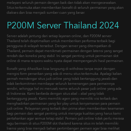
melayani seluruh pemain dengan baik dan tidak akan mengecewakan.
Situs terkemuka akan memberikan bonafit di seluruh permainan yang akan
diakses dan bisa menjadi sumber cuan yang besar.
P200M Server Thailand 2024
Server adalah jantung dari setiap layanan online, dan P200M server
Thailand telah dioptimalkan untuk memberikan performa terbaik bagi
pengguna di wilayah tersebut. Dengan server yang ditempatkan di
Thailand, pemain dapat menikmati permainan dengan latensi yang sangat
rendah dan koneksi yang stabil. Ini sangat penting untuk permainan slot
online di mana respons waktu nyata dapat mempengaruhi hasil permainan.
Bonafit yang dihasilkan bisa langsung di withdraw tanpa repot dengan
mengisi form penarikan yang ada di menu situs terkemuka. Apalagi kalian
pernah mendengar situs judi online yang tidak bertanggung jawab dan
tidak berkomitmen membayar seluruh kemenangan para pemainnya
sendiri, sehingga hal ini merusak nama seluruh pasar judi online yang ada
di Indonesia. Kami berbeda dengan situs abal – abal yang tidak
bertanggung jawab. Kami memiliki agen yang memiliki visi terbaik dan
menghadirkan permainan yang fair play untuk kenyamanan para pemain
judi online. Pelayanan yang terbaik dan prima akan memberikan keamanan
bagi pemain dan sangat penting untuk menjaga kualitas yang harus kami
pertahankan agar semua tetap stabil. Pemain judi online tidak perlu merasa
ragu bermain di situs P200M slot thailand karena situs ini telah memiliki
lisensi yang bisa menjadi bahan pertimbangan pemain agar bisa melihat