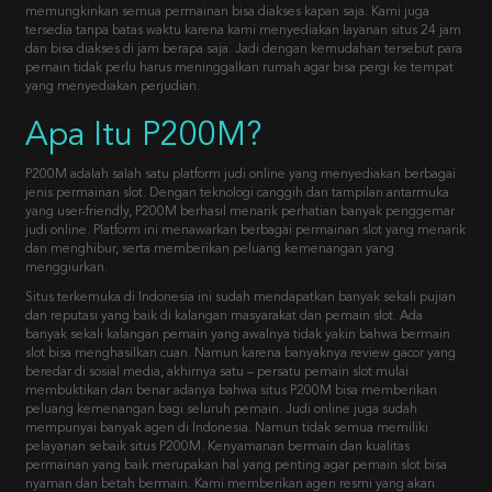
memungkinkan semua permainan bisa diakses kapan saja. Kami juga
tersedia tanpa batas waktu karena kami menyediakan layanan situs 24 jam
dan bisa diakses di jam berapa saja. Jadi dengan kemudahan tersebut para
pemain tidak perlu harus meninggalkan rumah agar bisa pergi ke tempat
yang menyediakan perjudian.
Apa Itu P200M?
P200M adalah salah satu platform judi online yang menyediakan berbagai
jenis permainan slot. Dengan teknologi canggih dan tampilan antarmuka
yang user-friendly, P200M berhasil menarik perhatian banyak penggemar
judi online. Platform ini menawarkan berbagai permainan slot yang menarik
dan menghibur, serta memberikan peluang kemenangan yang
menggiurkan.
Situs terkemuka di Indonesia ini sudah mendapatkan banyak sekali pujian
dan reputasi yang baik di kalangan masyarakat dan pemain slot. Ada
banyak sekali kalangan pemain yang awalnya tidak yakin bahwa bermain
slot bisa menghasilkan cuan. Namun karena banyaknya review gacor yang
beredar di sosial media, akhirnya satu – persatu pemain slot mulai
membuktikan dan benar adanya bahwa situs P200M bisa memberikan
peluang kemenangan bagi seluruh pemain. Judi online juga sudah
mempunyai banyak agen di Indonesia. Namun tidak semua memiliki
pelayanan sebaik situs P200M. Kenyamanan bermain dan kualitas
permainan yang baik merupakan hal yang penting agar pemain slot bisa
nyaman dan betah bermain. Kami memberikan agen resmi yang akan