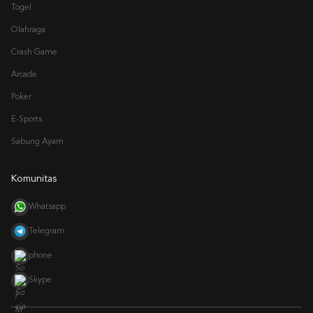
Togel
Olahraga
Crash Game
Arcade
Poker
E-Sports
Sabung Ayam
Komunitas
Whatsapp
Telegram
phone
Skype