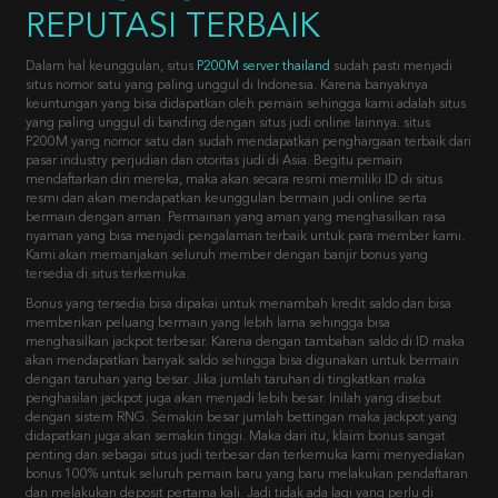
REPUTASI TERBAIK
Dalam hal keunggulan, situs
P200M server thailand
sudah pasti menjadi
situs nomor satu yang paling unggul di Indonesia. Karena banyaknya
keuntungan yang bisa didapatkan oleh pemain sehingga kami adalah situs
yang paling unggul di banding dengan situs judi online lainnya. situs
P200M yang nomor satu dan sudah mendapatkan penghargaan terbaik dari
pasar industry perjudian dan otoritas judi di Asia. Begitu pemain
mendaftarkan diri mereka, maka akan secara resmi memiliki ID di situs
resmi dan akan mendapatkan keunggulan bermain judi online serta
bermain dengan aman. Permainan yang aman yang menghasilkan rasa
nyaman yang bisa menjadi pengalaman terbaik untuk para member kami.
Kami akan memanjakan seluruh member dengan banjir bonus yang
tersedia di situs terkemuka.
Bonus yang tersedia bisa dipakai untuk menambah kredit saldo dan bisa
memberikan peluang bermain yang lebih lama sehingga bisa
menghasilkan jackpot terbesar. Karena dengan tambahan saldo di ID maka
akan mendapatkan banyak saldo sehingga bisa digunakan untuk bermain
dengan taruhan yang besar. Jika jumlah taruhan di tingkatkan maka
penghasilan jackpot juga akan menjadi lebih besar. Inilah yang disebut
dengan sistem RNG. Semakin besar jumlah bettingan maka jackpot yang
didapatkan juga akan semakin tinggi. Maka dari itu, klaim bonus sangat
penting dan sebagai situs judi terbesar dan terkemuka kami menyediakan
bonus 100% untuk seluruh pemain baru yang baru melakukan pendaftaran
dan melakukan deposit pertama kali. Jadi tidak ada lagi yang perlu di