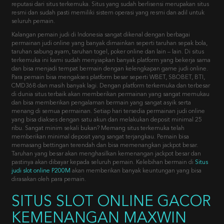
reputasi dari situs terkemuka. Situs yang sudah berlisensi merupakan situs
resmi dan sudah pasti memiliki sistem operasi yang resmi dan adil untuk
seluruh pemain.
Kalangan pemain judi di Indonesia sangat dikenal dengan berbagai
permainan judi online yang banyak dimainkan seperti taruhan sepak bola,
taruhan sabung ayam, taruhan togel, poker online dan lain – lain. Di situs
terkemuka ini kami sudah menyiapkan banyak platform yang bekerja sama
dan bisa menjadi tempat bermain dengan kelengkapan game judi online.
Para pemain bisa mengakses platform besar seperti WBET, SBOBET, BTI,
CMD368 dan masih banyak lagi. Dengan platform terkemuka dan terbesar
di dunia situs terbaik akan memberikan permainan yang sangat memukau
dan bisa memberikan pengalaman bermain yang sangat asyik serta
menang di semua permainan. Setiap hari tersedia permainan judi online
yang bisa diakses dengan satu akun dan melakukan deposit minimal 25
ribu. Sangat minim sekali bukan? Memang situs terkemuka telah
memberikan minimal deposit yang sangat terjangkau. Pemain bisa
memasang bettingan terendah dan bisa memenangkan jackpot besar.
Taruhan yang besar akan menghasilkan kemenangan jackpot besar dan
pastinya akan dibayar kepada seluruh pemain. Kelebihan bermain di
Situs
judi slot online P200M
akan memberikan banyak keuntungan yang bisa
dirasakan oleh para pemain.
SITUS SLOT ONLINE GACOR
KEMENANGAN MAXWIN