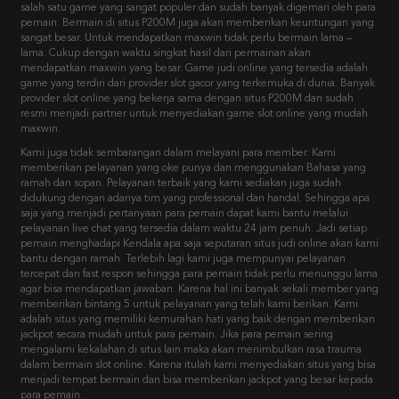
salah satu game yang sangat populer dan sudah banyak digemari oleh para
pemain. Bermain di situs P200M juga akan memberikan keuntungan yang
sangat besar. Untuk mendapatkan maxwin tidak perlu bermain lama –
lama. Cukup dengan waktu singkat hasil dari permainan akan
mendapatkan maxwin yang besar. Game judi online yang tersedia adalah
game yang terdiri dari provider slot gacor yang terkemuka di dunia. Banyak
provider slot online yang bekerja sama dengan situs P200M dan sudah
resmi menjadi partner untuk menyediakan game slot online yang mudah
maxwin.
Kami juga tidak sembarangan dalam melayani para member. Kami
memberikan pelayanan yang oke punya dan menggunakan Bahasa yang
ramah dan sopan. Pelayanan terbaik yang kami sediakan juga sudah
didukung dengan adanya tim yang professional dan handal. Sehingga apa
saja yang menjadi pertanyaan para pemain dapat kami bantu melalui
pelayanan live chat yang tersedia dalam waktu 24 jam penuh. Jadi setiap
pemain menghadapi Kendala apa saja seputaran situs judi online akan kami
bantu dengan ramah. Terlebih lagi kami juga mempunyai pelayanan
tercepat dan fast respon sehingga para pemain tidak perlu menunggu lama
agar bisa mendapatkan jawaban. Karena hal ini banyak sekali member yang
memberikan bintang 5 untuk pelayanan yang telah kami berikan. Kami
adalah situs yang memiliki kemurahan hati yang baik dengan memberikan
jackpot secara mudah untuk para pemain. Jika para pemain sering
mengalami kekalahan di situs lain maka akan menimbulkan rasa trauma
dalam bermain slot online. Karena itulah kami menyediakan situs yang bisa
menjadi tempat bermain dan bisa memberikan jackpot yang besar kepada
para pemain.