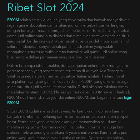
Ribet Slot 2024
P200M
adalah situs judi online yang terkemuka dan banyak menyediakan
ragam game slot online dan taruhan judi online terbaik dan terlengkap
dengan berbagai macam jenis judi online terkenal. Tersedia banyak sekali
game judi online yang bisa diakses dan dimainkan serta kami adalah situs
yang sudah berdiri sejak 2019 dan sudah dipercaya oleh ribuan pemain di
seluruh Indonesia. Banyak sekali pemain judi online yang sudah
mengakses situs terkemuka karena banyak sekali game judi online yang
bisa menghadirkan permainan yang seru bagi para pemain.
Dalam beberapa tahun terakhir, dunia perjudian online telah mengalami
perkembangan yang sangat pesat, terutama di wilayah Asia Tenggara.
Salah satu negara yang menjadi pusat perhatian adalah Thailand. Salah
satu platform yang tengah naik daun adalah P200M, yang dikenal sebagai
salah satu situs judi slot online terkemuka. Disinii akan membahas secara
mendalam tentang P200M, khususnya mengenai P200M server Thailand,
P200M slot Thailand, situs judi slot online P200M, dan bagaimana cara
login
P200M
.
Situs P200M sudah menjadi situs yang terkemuka di Indonesia karena
banyak memberikan peluang dan kesempatan untuk bisa meraih jackpot
besar. Permainan yang kami sediakan juga menawarkan solusi untuk
mereka yang gemar bermain slot online. Seluruh permainan juga bisa
diakses melalui perangkat elektronik yaitu smartphone. Karena situs judi
online yang kami rancang sudah berbasis online. Dengan akses online,