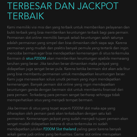
TERBESAR DAN JACKPOT
TERBAIK
Kami memiliki visi misi dan yang terbaik untuk memberikan pelayanan dan
bukti terbaik yang bisa memberikan keuntungan terbaik bagi para pemain.
Permainan slot online memiliki banyak sekali keuntungan salah satunya
adalah permainan yang simpel dan bisa dimainkan oleh siapa saja. Karena
permainan yang mudah dan praktis banyak pemula yang tertarik dan ingin
mencoba bermain agar bisa mendapatkan kemenangan di situs terkemuka.
Bermain di
situs P200M
akan memberikan keuntungan apabila memasang
taruhan yang besar. Jika taruhan besar dimainkan maka jackpot yang
didapatkan juga sangat besar pula. Karena ketika bermain slot akan ada fitur
yang bisa membantu permainan untuk mendapatkan keuntungan besar.
Kami juga menawarkan solusi unutk pemain yang ingin mendapatkan
kemenangan. Banyak pemain slot online yang ingin mendapatkan
keuntungan ganda dengan bermain slot untuk membantu finansial dari
para pemain. Terkadang para pemain sangat berharap sehingga tidak
memperhatikan situs yang menjadi tempat bermain.
Jika bermain di situs yang tepat seperti P200M slot maka apa yang
diharapkan oleh pemain pasti akan terkabulkan dengan satu kali
permainan. Kemenangan jackpot yang sudah menjadi tujuan pemain akan
sangat mudah didapatkan karena di situs terkemuka ini sudah
mendapatkan julukan
P200M Slot thailand
paling gacor karena banyak
sekali game judi online yang berkualitas. Game slot online merupakan