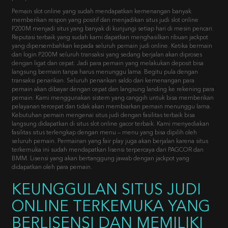
Pemain slot online yang sudah mendapatkan kemenangan banyak
memberikan respon yang positif dan menjadikan situs judi slot online
P200M menjadi situs yang banyak di kunjungi setiap hari di mesin pencari.
Reputasi terbaik yang sudah kami dapatkan menghasilkan ribuan jackpot
yang dipersembahkan kepada seluruh pemain judi online. Ketika bermain
dan login P200M seluruh transaksi yang sedang berjalan akan diproses
dengan ligat dan cepat. Jadi para pemain yang melakukan deposit bisa
langsung bermain tanpa harus menunggu lama. Begitu pula dengan
transaksi penarikan. Seluruh penarikan saldo dari kemenangan para
pemain akan dibayar dengan cepat dan langsung landing ke rekening para
pemain. Kami menggunakan sistem yang canggih untuk bisa memberikan
pelayanan tercepat dan tidak akan membiarkan pemain menunggu lama.
Kebutuhan pemain mengenai situs judi dengan fasilitas terbaik bisa
langsung didapatkan di situs slot online gacor terbaik. Kami menyediakan
fasilitas situs terlengkap dengan menu – menu yang bisa dipilih oleh
seluruh pemain. Permainan yang fair play juga akan berjalan karena situs
terkemuka ini sudah mendapatkan lisensi terpercaya dari PAGCOR dan
BMM. Lisensi yang akan bertanggung jawab dengan jackpot yang
didapatkan oleh para pemain.
KEUNGGULAN SITUS JUDI
ONLINE TERKEMUKA YANG
BERLISENSI DAN MEMILIKI