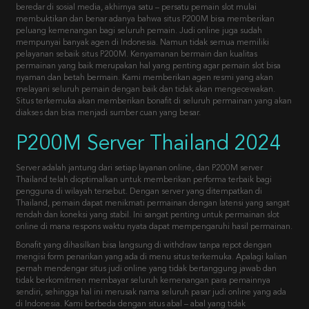
beredar di sosial media, akhirnya satu – persatu pemain slot mulai
membuktikan dan benar adanya bahwa situs P200M bisa memberikan
peluang kemenangan bagi seluruh pemain. Judi online juga sudah
mempunyai banyak agen di Indonesia. Namun tidak semua memiliki
pelayanan sebaik situs P200M. Kenyamanan bermain dan kualitas
permainan yang baik merupakan hal yang penting agar pemain slot bisa
nyaman dan betah bermain. Kami memberikan agen resmi yang akan
melayani seluruh pemain dengan baik dan tidak akan mengecewakan.
Situs terkemuka akan memberikan bonafit di seluruh permainan yang akan
diakses dan bisa menjadi sumber cuan yang besar.
P200M Server Thailand 2024
Server adalah jantung dari setiap layanan online, dan P200M server
Thailand telah dioptimalkan untuk memberikan performa terbaik bagi
pengguna di wilayah tersebut. Dengan server yang ditempatkan di
Thailand, pemain dapat menikmati permainan dengan latensi yang sangat
rendah dan koneksi yang stabil. Ini sangat penting untuk permainan slot
online di mana respons waktu nyata dapat mempengaruhi hasil permainan.
Bonafit yang dihasilkan bisa langsung di withdraw tanpa repot dengan
mengisi form penarikan yang ada di menu situs terkemuka. Apalagi kalian
pernah mendengar situs judi online yang tidak bertanggung jawab dan
tidak berkomitmen membayar seluruh kemenangan para pemainnya
sendiri, sehingga hal ini merusak nama seluruh pasar judi online yang ada
di Indonesia. Kami berbeda dengan situs abal – abal yang tidak