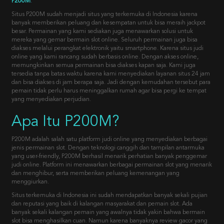
P200M
.
Situs P200M sudah menjadi situs yang terkemuka di Indonesia karena
banyak memberikan peluang dan kesempatan untuk bisa meraih jackpot
besar. Permainan yang kami sediakan juga menawarkan solusi untuk
mereka yang gemar bermain slot online. Seluruh permainan juga bisa
diakses melalui perangkat elektronik yaitu smartphone. Karena situs judi
online yang kami rancang sudah berbasis online. Dengan akses online,
memungkinkan semua permainan bisa diakses kapan saja. Kami juga
tersedia tanpa batas waktu karena kami menyediakan layanan situs 24 jam
dan bisa diakses di jam berapa saja. Jadi dengan kemudahan tersebut para
pemain tidak perlu harus meninggalkan rumah agar bisa pergi ke tempat
yang menyediakan perjudian.
Apa Itu P200M?
P200M adalah salah satu platform judi online yang menyediakan berbagai
jenis permainan slot. Dengan teknologi canggih dan tampilan antarmuka
yang user-friendly, P200M berhasil menarik perhatian banyak penggemar
judi online. Platform ini menawarkan berbagai permainan slot yang menarik
dan menghibur, serta memberikan peluang kemenangan yang
menggiurkan.
Situs terkemuka di Indonesia ini sudah mendapatkan banyak sekali pujian
dan reputasi yang baik di kalangan masyarakat dan pemain slot. Ada
banyak sekali kalangan pemain yang awalnya tidak yakin bahwa bermain
slot bisa menghasilkan cuan. Namun karena banyaknya review gacor yang