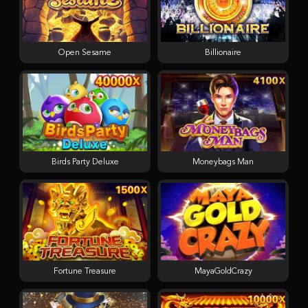
Open Sesame
Billionaire
Birds Party Deluxe
Moneybags Man
Fortune Treasure
MayaGoldCrazy