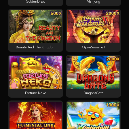
GoldenDisco
Mahjong
Beauty And The Kingdom
OpenSesameII
Fortune Neko
DragonsGate