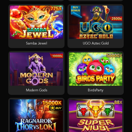
Samba Jewel
UGO Aztec Gold
Modern Gods
BirdsParty