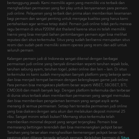
bertanggung jawab. Kami memiliki agen yang memiliki visi terbaik dan
menghadirkan permainan yang fair play untuk kenyamanan para pemain
judi online. Pelayanan yang terbaik dan prima akan memberikan keamanan
bagi pemain dan sangat penting untuk menjaga kualitas yang harus kami
pertahankan agar semua tetap stabil. Pemain judi online tidak perlu merasa
ragu bermain di situs P200M slot thailand karena situs ini telah memiliki
lisensi yang bisa menjadi bahan pertimbangan pemain agar bisa melihat
reputasi dari situs terkemuka. Situs yang sudah berlisensi merupakan situs
resmi dan sudah pasti memiliki sistem operasi yang resmi dan adil untuk
seluruh pemain.
Kalangan pemain judi di Indonesia sangat dikenal dengan berbagai
permainan judi online yang banyak dimainkan seperti taruhan sepak bola,
taruhan sabung ayam, taruhan togel, poker online dan lain – lain. Di situs
terkemuka ini kami sudah menyiapkan banyak platform yang bekerja sama
dan bisa menjadi tempat bermain dengan kelengkapan game judi online.
Para pemain bisa mengakses platform besar seperti WBET, SBOBET, BTI,
CMD368 dan masih banyak lagi. Dengan platform terkemuka dan terbesar
di dunia situs terbaik akan memberikan permainan yang sangat memukau
dan bisa memberikan pengalaman bermain yang sangat asyik serta
menang di semua permainan. Setiap hari tersedia permainan judi online
yang bisa diakses dengan satu akun dan melakukan deposit minimal 25
ribu. Sangat minim sekali bukan? Memang situs terkemuka telah
memberikan minimal deposit yang sangat terjangkau. Pemain bisa
memasang bettingan terendah dan bisa memenangkan jackpot besar.
Taruhan yang besar akan menghasilkan kemenangan jackpot besar dan
pastinya akan dibayar kepada seluruh pemain. Kelebihan bermain di
Situs