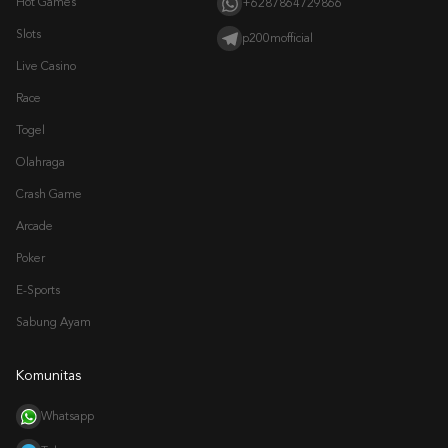
Hot Games
+6287864729866
Slots
p200mofficial
Live Casino
Race
Togel
Olahraga
Crash Game
Arcade
Poker
E-Sports
Sabung Ayam
Komunitas
Whatsapp