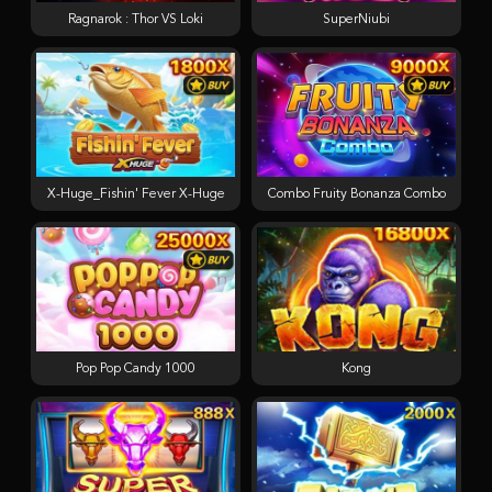
Ragnarok : Thor VS Loki
SuperNiubi
X-Huge_Fishin' Fever X-Huge
Combo Fruity Bonanza Combo
Pop Pop Candy 1000
Kong