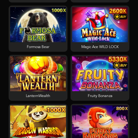
Formosa Bear
Magic Ace WILD LOCK
LanternWealth
Fruity Bonanza