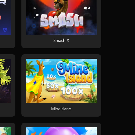
Smash X
MineIsland