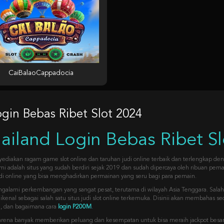
CaiBalaoCappadocia
ogin Bebas Ribet Slot 2024
ailand Login Bebas Ribet S
ediakan ragam game slot online dan taruhan judi online terbaik dan terlengkap den
ami adalah situs yang sudah berdiri sejak 2019 dan sudah dipercaya oleh ribuan pema
di online yang bisa menghadirkan permainan yang seru bagi para pemain.
ngalami perkembangan yang sangat pesat, terutama di wilayah Asia Tenggara. Salah
dikenal sebagai salah satu situs judi slot online terkemuka. Disinii akan membah
0M, dan bagaimana cara
login P200M
.
karena banyak memberikan peluang dan kesempatan untuk bisa meraih jackpot besar