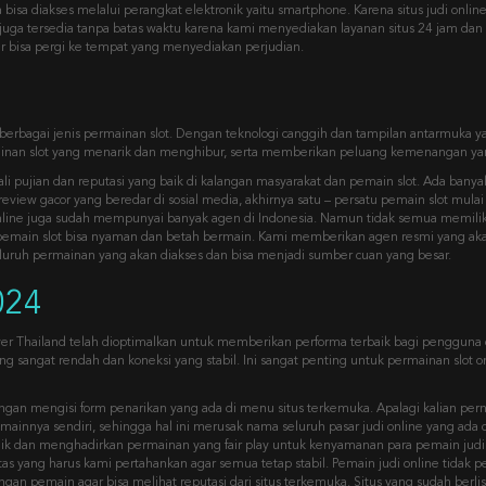
isa diakses melalui perangkat elektronik yaitu smartphone. Karena situs judi onlin
ga tersedia tanpa batas waktu karena kami menyediakan layanan situs 24 jam dan 
r bisa pergi ke tempat yang menyediakan perjudian.
berbagai jenis permainan slot. Dengan teknologi canggih dan tampilan antarmuka ya
mainan slot yang menarik dan menghibur, serta memberikan peluang kemenangan y
li pujian dan reputasi yang baik di kalangan masyarakat dan pemain slot. Ada bany
eview gacor yang beredar di sosial media, akhirnya satu – persatu pemain slot mu
line juga sudah mempunyai banyak agen di Indonesia. Namun tidak semua memilik
 pemain slot bisa nyaman dan betah bermain. Kami memberikan agen resmi yang aka
uruh permainan yang akan diakses dan bisa menjadi sumber cuan yang besar.
024
rver Thailand telah dioptimalkan untuk memberikan performa terbaik bagi pengguna 
g sangat rendah dan koneksi yang stabil. Ini sangat penting untuk permainan slot 
dengan mengisi form penarikan yang ada di menu situs terkemuka. Apalagi kalian pe
nya sendiri, sehingga hal ini merusak nama seluruh pasar judi online yang ada di 
aik dan menghadirkan permainan yang fair play untuk kenyamanan para pemain judi
 yang harus kami pertahankan agar semua tetap stabil. Pemain judi online tidak pe
angan pemain agar bisa melihat reputasi dari situs terkemuka. Situs yang sudah berl