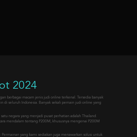
lot 2024
gan berbagai macam jenis judi online terkenal. Tersedia banyak
in di seluruh Indonesia. Banyak sekali pemain judi online yang
 satu negara yang menjadi pusat perhatian adalah Thailand.
as secara mendalam tentang P200M, khususnya mengenai P200M
. Permainan yang kami sediakan juga menawarkan solusi untuk