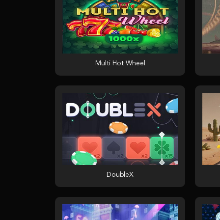
Multi Hot Wheel
DoubleX