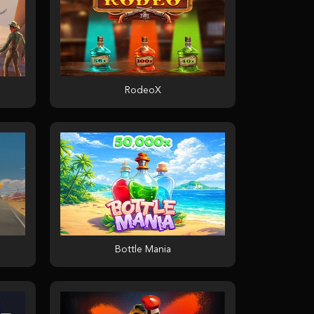
RodeoX
Bottle Mania